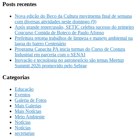
Posts recentes
Nova edição do Beco da Cultura movimenta final de semana
com diversas atividades neste domingo (9)
Após grande repercussão, SETIC celebra sucesso do primeiro
Concurso Comida de Boteco de Paulo Afonso
Prefeitura retoma trabalhos de limpeza e manejo ambiental na
lagoa do bairro Centenário
Programa Capacita PA inicia turmas do Curso de Costura
Industrial em parceria com o SENAI
Inovação e tecnologia no agronegócio são temas Meetup
Summit 2026 promovido pelo Sebrae
Categorias
Educação
Eventos
Galeria de Fotos
Mais Galerias
Mais Notícias
Meio Ambiente
Notícias
Notícias
secretarias