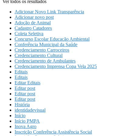
Ver todos os resultados
Adicionar Novo Link Transparência
Adicionar novo post
Adoção de Animal
Cadastro Catadores
Coleta Seletiva
Concurso Escolar Educação Ambiental
Conferência Municipal da Saúde
Credenciamento Carroceiros
Credenciamento Cultural
Credenciamento de Ambulantes
Credenciamento Imprensa Copa Vela 2025
Editais
Editais
Editar Editais
Editar post
Editar post
Editar post
História
identidadevisual
Início
Início PMPA
Inova Agro
Inscrição Conferência Assistência Social