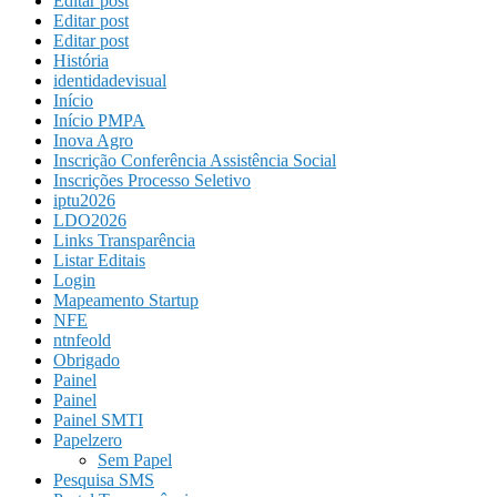
Editar post
Editar post
Editar post
História
identidadevisual
Início
Início PMPA
Inova Agro
Inscrição Conferência Assistência Social
Inscrições Processo Seletivo
iptu2026
LDO2026
Links Transparência
Listar Editais
Login
Mapeamento Startup
NFE
ntnfeold
Obrigado
Painel
Painel
Painel SMTI
Papelzero
Sem Papel
Pesquisa SMS