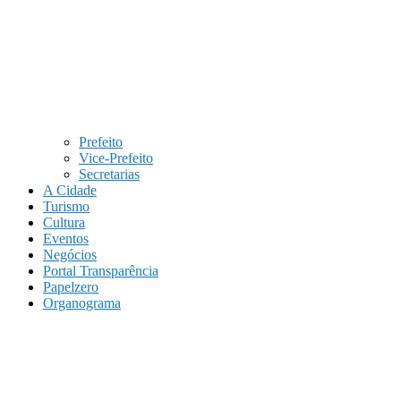
Prefeito
Vice-Prefeito
Secretarias
A Cidade
Turismo
Cultura
Eventos
Negócios
Portal Transparência
Papelzero
Organograma