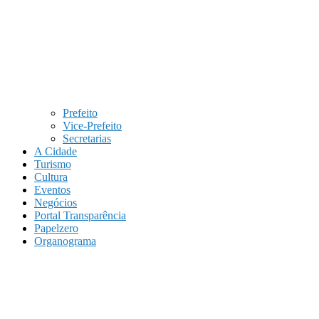
Prefeito
Vice-Prefeito
Secretarias
A Cidade
Turismo
Cultura
Eventos
Negócios
Portal Transparência
Papelzero
Organograma