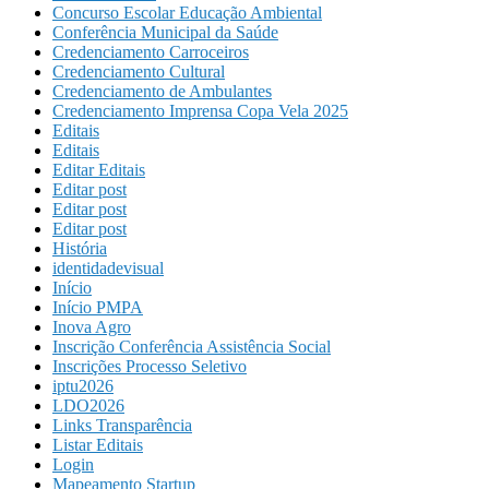
Concurso Escolar Educação Ambiental
Conferência Municipal da Saúde
Credenciamento Carroceiros
Credenciamento Cultural
Credenciamento de Ambulantes
Credenciamento Imprensa Copa Vela 2025
Editais
Editais
Editar Editais
Editar post
Editar post
Editar post
História
identidadevisual
Início
Início PMPA
Inova Agro
Inscrição Conferência Assistência Social
Inscrições Processo Seletivo
iptu2026
LDO2026
Links Transparência
Listar Editais
Login
Mapeamento Startup