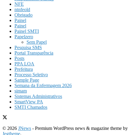
NFE
ntnfeold
Obrigado
Painel
Painel
Painel SMTI
Papelzero
Sem Papel
Pesquisa SMS
Portal Transparência
Posts
PPA LOA
Prefeitura
Processo Seletivo
Sample Page
Semana da Enfermagem 2026
simam
Sistemas Administrativos
SmartView PA
SMTI Chamados
© 2026
JNews
- Premium WordPress news & magazine theme by
Jegtheme
.