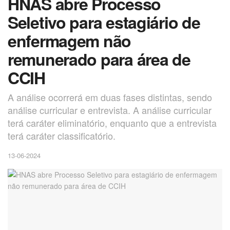
HNAS abre Processo
Seletivo para estagiário de
enfermagem não
remunerado para área de
CCIH
A análise ocorrerá em duas fases distintas, sendo
análise curricular e entrevista. A análise curricular
terá caráter eliminatório, enquanto que a entrevista
terá caráter classificatório.
13-06-2024