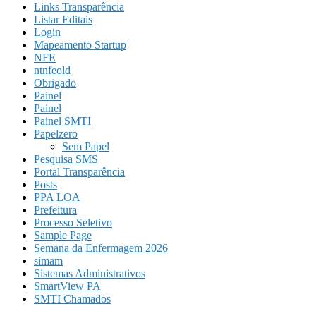
Links Transparência
Listar Editais
Login
Mapeamento Startup
NFE
ntnfeold
Obrigado
Painel
Painel
Painel SMTI
Papelzero
Sem Papel
Pesquisa SMS
Portal Transparência
Posts
PPA LOA
Prefeitura
Processo Seletivo
Sample Page
Semana da Enfermagem 2026
simam
Sistemas Administrativos
SmartView PA
SMTI Chamados