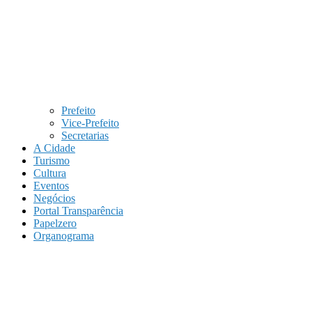
Prefeito
Vice-Prefeito
Secretarias
A Cidade
Turismo
Cultura
Eventos
Negócios
Portal Transparência
Papelzero
Organograma