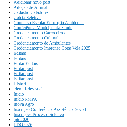
Adicionar novo post
Adoção de Animal
Cadastro Catadores
Coleta Seletiva
Concurso Escolar Educação Ambiental
Conferência Municipal da Saúde
Credenciamento Carroceiros
Credenciamento Cultural
Credenciamento de Ambulantes
Credenciamento Imprensa Copa Vela 2025
Editais
Editais
Editar Editais
Editar post
Editar post
Editar post
História
identidadevisual
Início
Início PMPA
Inova Agro
Inscrição Conferência Assistência Social
Inscrições Processo Seletivo
iptu2026
LDO2026