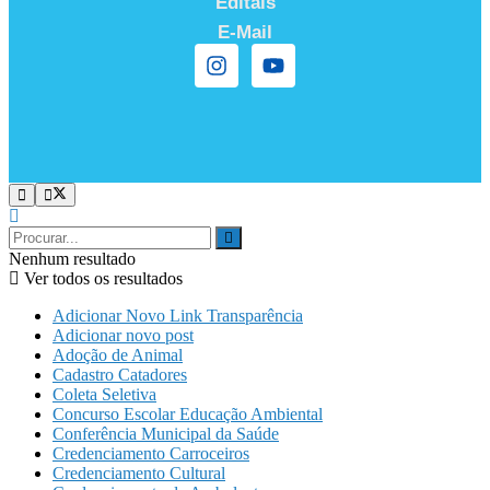
Editais
E-Mail
Nenhum resultado
Ver todos os resultados
Adicionar Novo Link Transparência
Adicionar novo post
Adoção de Animal
Cadastro Catadores
Coleta Seletiva
Concurso Escolar Educação Ambiental
Conferência Municipal da Saúde
Credenciamento Carroceiros
Credenciamento Cultural