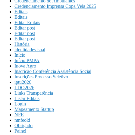
Credenciamento de Ambulantes
Credenciamento Imprensa Copa Vela 2025
Editais
Editais
Editar Editais
Editar post
Editar post
Editar post
História
identidadevisual
Início
Início PMPA
Inova Agro
Inscrição Conferência Assistência Social
Inscrições Processo Seletivo
iptu2026
LDO2026
Links Transparência
Listar Editais
Login
Mapeamento Startup
NFE
ntnfeold
Obrigado
Painel