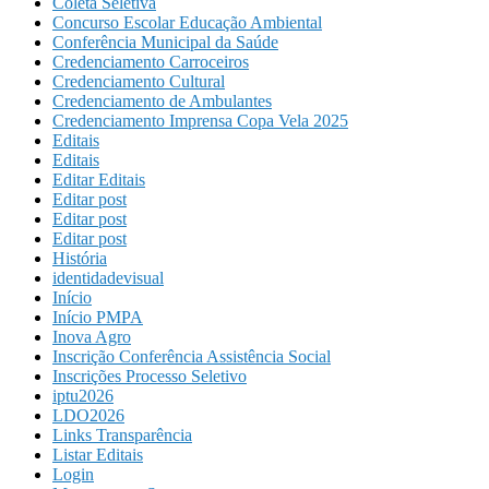
Coleta Seletiva
Concurso Escolar Educação Ambiental
Conferência Municipal da Saúde
Credenciamento Carroceiros
Credenciamento Cultural
Credenciamento de Ambulantes
Credenciamento Imprensa Copa Vela 2025
Editais
Editais
Editar Editais
Editar post
Editar post
Editar post
História
identidadevisual
Início
Início PMPA
Inova Agro
Inscrição Conferência Assistência Social
Inscrições Processo Seletivo
iptu2026
LDO2026
Links Transparência
Listar Editais
Login