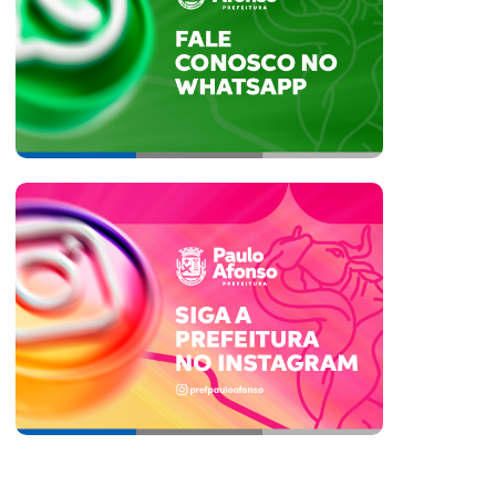
ela primeira vez, alunos da Rede
Com anúncio de investimento
unicipal de Paulo Afonso
mutirão no PA4, gestão munic
articiparão de intercâmbio
lança o programa ‘Avança Pau
nternacional
Afonso’
26-07-2026
13-07-2026