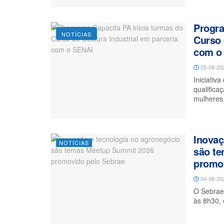
Progra
NOTÍCIAS
Curso 
com o
05-08-20
Iniciativ
qualifica
mulheres 
Inovaç
NOTÍCIAS
são t
promov
04-08-20
O Sebrae 
às 8h30, 