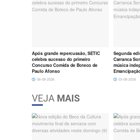
mentos e
Após grande repercussão, SETIC
Segunda ediç
municipal
celebra sucesso do primeiro
Carranca Son
ça Paulo
Concurso Comida de Boteco de
música inde
Paulo Afonso
Emancipação
06-08-2026
03-08-2026
VEJA
MAIS