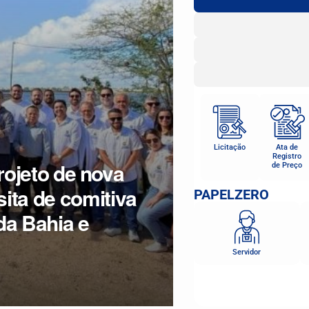
Licitação
Ata de
Registro
ojeto de nova
de Preço
sita de comitiva
PAPELZERO
da Bahia e
Servidor