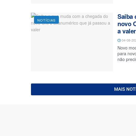
Saiba
NOTÍCIAS
novo C
a valer
04-08-20
Novo mod
para nov
não preci
MAIS NOT