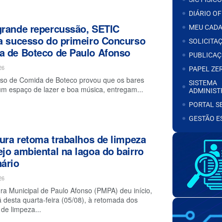
DIÁRIO OF
rande repercussão, SETIC
MEU CAD
a sucesso do primeiro Concurso
SOLICITA
 de Boteco de Paulo Afonso
PUBLICAÇ
26
PAPEL ZE
so de Comida de Boteco provou que os bares
SISTEMA
m espaço de lazer e boa música, entregam...
ADMINIST
PORTAL S
GESTÃO E
tura retoma trabalhos de limpeza
jo ambiental na lagoa do bairro
ário
26
ura Municipal de Paulo Afonso (PMPA) deu início,
desta quarta-feira (05/08), à retomada dos
 de limpeza...