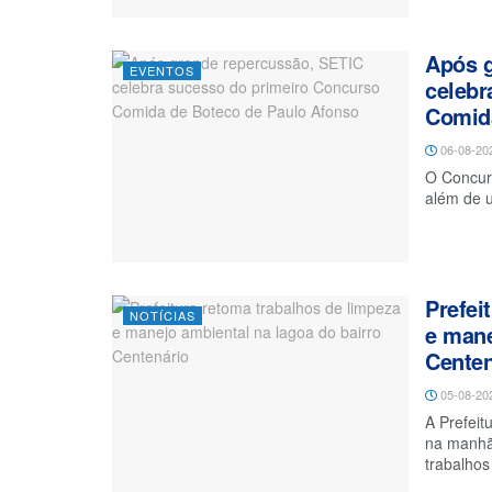
Após g
EVENTOS
celebr
Comida
06-08-20
O Concur
além de u
Prefei
NOTÍCIAS
e mane
Centen
05-08-20
A Prefeit
na manhã 
trabalhos