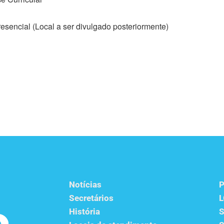
resencial (Local a ser divulgado posteriormente)
Notícias
P
Secretários
História
S