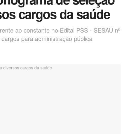
sos cargos da saúde
rente ao constante no Edital PSS - SESAU nº
 cargos para administração pública