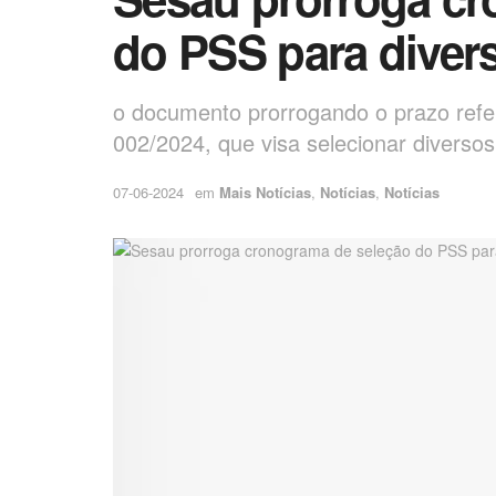
do PSS para diver
o documento prorrogando o prazo refe
002/2024, que visa selecionar diversos
07-06-2024
em
Mais Notícias
,
Notícias
,
Notícias