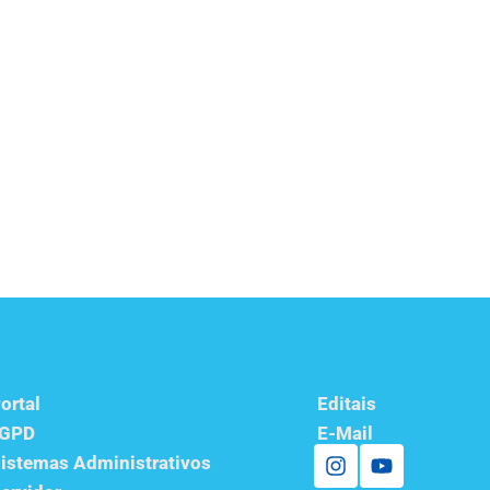
ortal
Editais
LGPD
E-Mail
istemas Administrativos