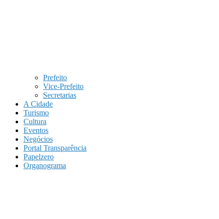
Prefeito
Vice-Prefeito
Secretarias
A Cidade
Turismo
Cultura
Eventos
Negócios
Portal Transparência
Papelzero
Organograma