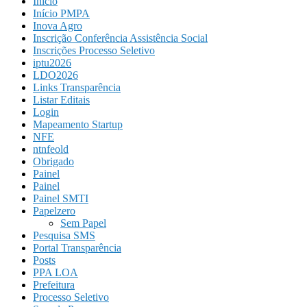
Início
Início PMPA
Inova Agro
Inscrição Conferência Assistência Social
Inscrições Processo Seletivo
iptu2026
LDO2026
Links Transparência
Listar Editais
Login
Mapeamento Startup
NFE
ntnfeold
Obrigado
Painel
Painel
Painel SMTI
Papelzero
Sem Papel
Pesquisa SMS
Portal Transparência
Posts
PPA LOA
Prefeitura
Processo Seletivo