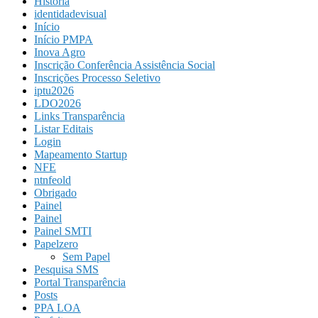
História
identidadevisual
Início
Início PMPA
Inova Agro
Inscrição Conferência Assistência Social
Inscrições Processo Seletivo
iptu2026
LDO2026
Links Transparência
Listar Editais
Login
Mapeamento Startup
NFE
ntnfeold
Obrigado
Painel
Painel
Painel SMTI
Papelzero
Sem Papel
Pesquisa SMS
Portal Transparência
Posts
PPA LOA