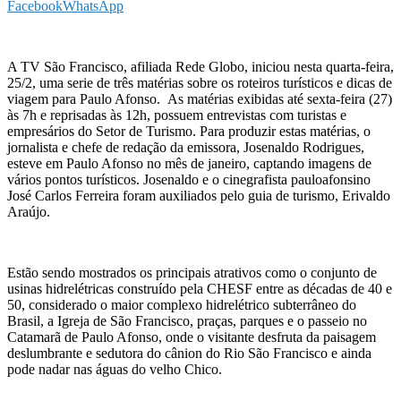
Facebook
WhatsApp
A TV São Francisco, afiliada Rede Globo, iniciou nesta quarta-feira,
25/2, uma serie de três matérias sobre os roteiros turísticos e dicas de
viagem para Paulo Afonso. As matérias exibidas até sexta-feira (27)
às 7h e reprisadas às 12h, possuem entrevistas com turistas e
empresários do Setor de Turismo. Para produzir estas matérias, o
jornalista e chefe de redação da emissora, Josenaldo Rodrigues,
esteve em Paulo Afonso no mês de janeiro, captando imagens de
vários pontos turísticos. Josenaldo e o cinegrafista pauloafonsino
José Carlos Ferreira foram auxiliados pelo guia de turismo, Erivaldo
Araújo.
Estão sendo mostrados os principais atrativos como o conjunto de
usinas hidrelétricas construído pela CHESF entre as décadas de 40 e
50, considerado o maior complexo hidrelétrico subterrâneo do
Brasil, a Igreja de São Francisco, praças, parques e o passeio no
Catamarã de Paulo Afonso, onde o visitante desfruta da paisagem
deslumbrante e sedutora do cânion do Rio São Francisco e ainda
pode nadar nas águas do velho Chico.