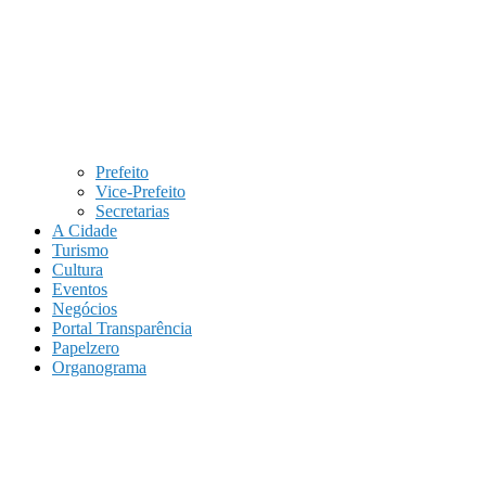
Prefeito
Vice-Prefeito
Secretarias
A Cidade
Turismo
Cultura
Eventos
Negócios
Portal Transparência
Papelzero
Organograma