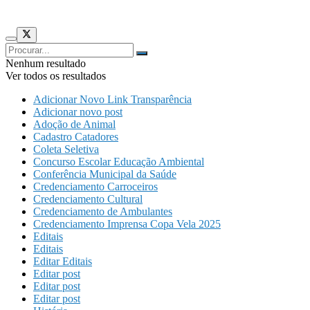
Nenhum resultado
Ver todos os resultados
Adicionar Novo Link Transparência
Adicionar novo post
Adoção de Animal
Cadastro Catadores
Coleta Seletiva
Concurso Escolar Educação Ambiental
Conferência Municipal da Saúde
Credenciamento Carroceiros
Credenciamento Cultural
Credenciamento de Ambulantes
Credenciamento Imprensa Copa Vela 2025
Editais
Editais
Editar Editais
Editar post
Editar post
Editar post