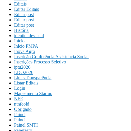
Editais
Editar Editais
Editar post
Editar post
Editar post
História
identidadevisual
Início
Início PMPA
Inova Agro
Inscrição Conferência Assistência Social
Inscrições Processo Seletivo
iptu2026
LDO2026
Links Transparência
Listar Editais
Login
Mapeamento Startup
NFE
ntnfeold
Obrigado
Painel
Painel
Painel SMTI
Papelzero