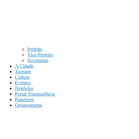
Prefeito
Vice-Prefeito
Secretarias
A Cidade
Turismo
Cultura
Eventos
Negócios
Portal Transparência
Papelzero
Organograma