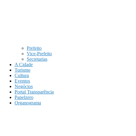
Prefeito
Vice-Prefeito
Secretarias
A Cidade
Turismo
Cultura
Eventos
Negócios
Portal Transparência
Papelzero
Organograma