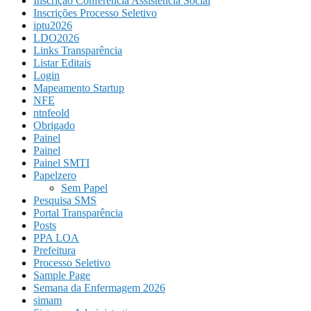
Inscrição Conferência Assistência Social
Inscrições Processo Seletivo
iptu2026
LDO2026
Links Transparência
Listar Editais
Login
Mapeamento Startup
NFE
ntnfeold
Obrigado
Painel
Painel
Painel SMTI
Papelzero
Sem Papel
Pesquisa SMS
Portal Transparência
Posts
PPA LOA
Prefeitura
Processo Seletivo
Sample Page
Semana da Enfermagem 2026
simam