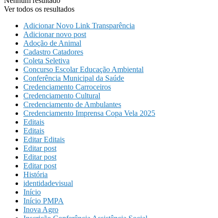
Nenhum resultado
Ver todos os resultados
Adicionar Novo Link Transparência
Adicionar novo post
Adoção de Animal
Cadastro Catadores
Coleta Seletiva
Concurso Escolar Educação Ambiental
Conferência Municipal da Saúde
Credenciamento Carroceiros
Credenciamento Cultural
Credenciamento de Ambulantes
Credenciamento Imprensa Copa Vela 2025
Editais
Editais
Editar Editais
Editar post
Editar post
Editar post
História
identidadevisual
Início
Início PMPA
Inova Agro