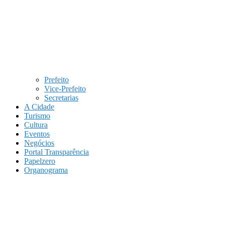
Prefeito
Vice-Prefeito
Secretarias
A Cidade
Turismo
Cultura
Eventos
Negócios
Portal Transparência
Papelzero
Organograma