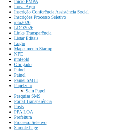
Início PMPA
Inova Agro
Inscrição Conferência Assistência Social
Inscrições Processo Seletivo
iptu2026
LDO2026
Links Transparência
Listar Editais
Login
Mapeamento Startup
NFE
ntnfeold
Obrigado
Painel
Painel
Painel SMTI
Papelzero
Sem Papel
Pesquisa SMS
Portal Transparência
Posts
PPA LOA
Prefeitura
Processo Seletivo
Sample Page