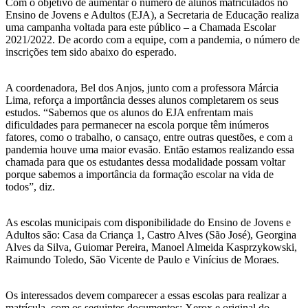
Com o objetivo de aumentar o número de alunos matriculados no
Ensino de Jovens e Adultos (EJA), a Secretaria de Educação realiza
uma campanha voltada para este público – a Chamada Escolar
2021/2022. De acordo com a equipe, com a pandemia, o número de
inscrições tem sido abaixo do esperado.
A coordenadora, Bel dos Anjos, junto com a professora Márcia
Lima, reforça a importância desses alunos completarem os seus
estudos. “Sabemos que os alunos do EJA enfrentam mais
dificuldades para permanecer na escola porque têm inúmeros
fatores, como o trabalho, o cansaço, entre outras questões, e com a
pandemia houve uma maior evasão. Então estamos realizando essa
chamada para que os estudantes dessa modalidade possam voltar
porque sabemos a importância da formação escolar na vida de
todos”, diz.
As escolas municipais com disponibilidade do Ensino de Jovens e
Adultos são: Casa da Criança 1, Castro Alves (São José), Georgina
Alves da Silva, Guiomar Pereira, Manoel Almeida Kasprzykowski,
Raimundo Toledo, São Vicente de Paulo e Vinícius de Moraes.
Os interessados devem comparecer a essas escolas para realizar a
matrícula, com os seguintes documentos: Xerox e original do