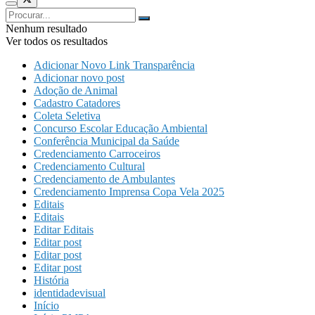
Nenhum resultado
Ver todos os resultados
Adicionar Novo Link Transparência
Adicionar novo post
Adoção de Animal
Cadastro Catadores
Coleta Seletiva
Concurso Escolar Educação Ambiental
Conferência Municipal da Saúde
Credenciamento Carroceiros
Credenciamento Cultural
Credenciamento de Ambulantes
Credenciamento Imprensa Copa Vela 2025
Editais
Editais
Editar Editais
Editar post
Editar post
Editar post
História
identidadevisual
Início