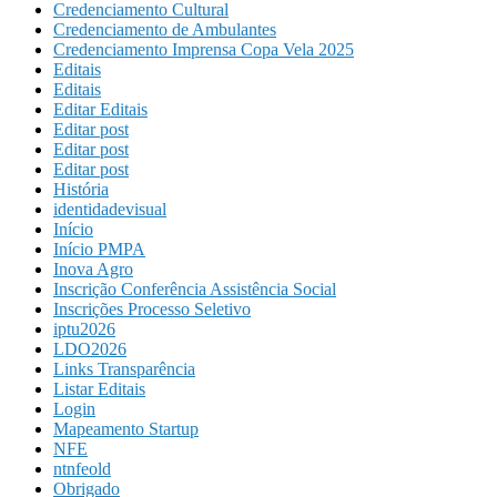
Credenciamento Cultural
Credenciamento de Ambulantes
Credenciamento Imprensa Copa Vela 2025
Editais
Editais
Editar Editais
Editar post
Editar post
Editar post
História
identidadevisual
Início
Início PMPA
Inova Agro
Inscrição Conferência Assistência Social
Inscrições Processo Seletivo
iptu2026
LDO2026
Links Transparência
Listar Editais
Login
Mapeamento Startup
NFE
ntnfeold
Obrigado