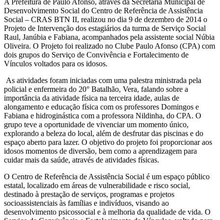
A Prefeitura de Paulo Afonso, através da Secretaria Municipal de
Desenvolvimento Social do Centro de Referência de Assistência
Social – CRAS BTN II, realizou no dia 9 de dezembro de 2014 o
Projeto de Intervenção dos estagiários da turma de Serviço Social
Raul, Janúbia e Fabiana, acompanhados pela assistente social Núbia
Oliveira. O Projeto foi realizado no Clube Paulo Afonso (CPA) com
dois grupos do Serviço de Convivência e Fortalecimento de
Vínculos voltados para os idosos.
As atividades foram iniciadas com uma palestra ministrada pela
policial e enfermeira do 20° Batalhão, Vera, falando sobre a
importância da atividade física na terceira idade, aulas de
alongamento e educação física com os professores Domingos e
Fabiana e hidroginástica com a professora Nildinha, do CPA. O
grupo teve a oportunidade de vivenciar um momento único,
explorando a beleza do local, além de desfrutar das piscinas e do
espaço aberto para lazer. O objetivo do projeto foi proporcionar aos
idosos momentos de diversão, bem como a aprendizagem para
cuidar mais da saúde, através de atividades físicas.
O Centro de Referência de Assistência Social é um espaço público
estatal, localizado em áreas de vulnerabilidade e risco social,
destinado à prestação de serviços, programas e projetos
socioassistenciais às famílias e indivíduos, visando ao
desenvolvimento psicossocial e à melhoria da qualidade de vida. O