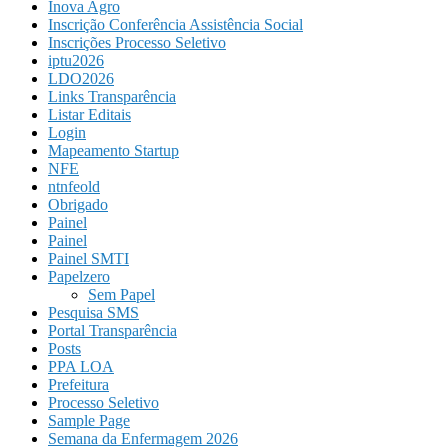
Inova Agro
Inscrição Conferência Assistência Social
Inscrições Processo Seletivo
iptu2026
LDO2026
Links Transparência
Listar Editais
Login
Mapeamento Startup
NFE
ntnfeold
Obrigado
Painel
Painel
Painel SMTI
Papelzero
Sem Papel
Pesquisa SMS
Portal Transparência
Posts
PPA LOA
Prefeitura
Processo Seletivo
Sample Page
Semana da Enfermagem 2026