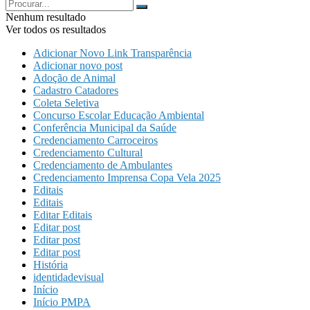
Nenhum resultado
Ver todos os resultados
Adicionar Novo Link Transparência
Adicionar novo post
Adoção de Animal
Cadastro Catadores
Coleta Seletiva
Concurso Escolar Educação Ambiental
Conferência Municipal da Saúde
Credenciamento Carroceiros
Credenciamento Cultural
Credenciamento de Ambulantes
Credenciamento Imprensa Copa Vela 2025
Editais
Editais
Editar Editais
Editar post
Editar post
Editar post
História
identidadevisual
Início
Início PMPA