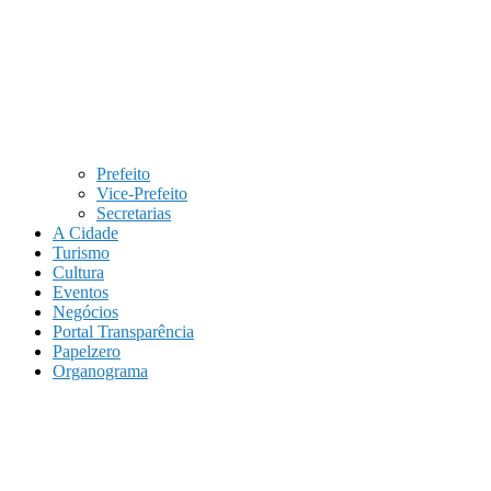
Prefeito
Vice-Prefeito
Secretarias
A Cidade
Turismo
Cultura
Eventos
Negócios
Portal Transparência
Papelzero
Organograma