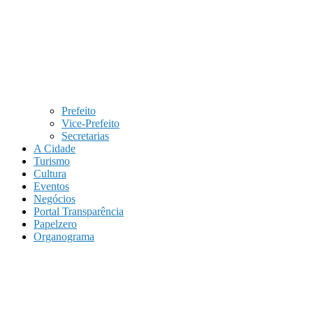
Prefeito
Vice-Prefeito
Secretarias
A Cidade
Turismo
Cultura
Eventos
Negócios
Portal Transparência
Papelzero
Organograma