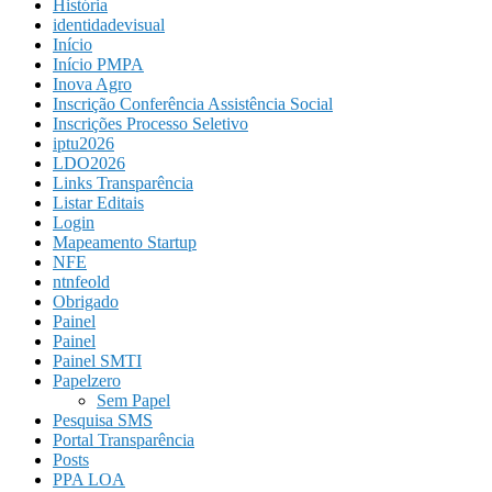
História
identidadevisual
Início
Início PMPA
Inova Agro
Inscrição Conferência Assistência Social
Inscrições Processo Seletivo
iptu2026
LDO2026
Links Transparência
Listar Editais
Login
Mapeamento Startup
NFE
ntnfeold
Obrigado
Painel
Painel
Painel SMTI
Papelzero
Sem Papel
Pesquisa SMS
Portal Transparência
Posts
PPA LOA