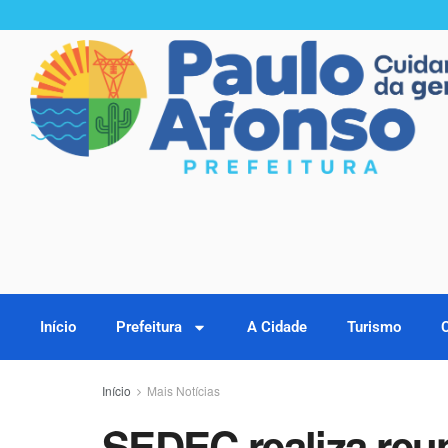
Início
Prefeitura
A Cidade
Turismo
Início
Mais Notícias
SEDEC realiza reu