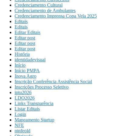
Credenciamento Cultural
Credenciamento de Ambulantes
Credenciamento Imprensa Copa Vela 2025
Editais
Editais
Editar Editais
Editar post
Editar post
Editar post
História
identidadevisual
Início
Início PMPA
Inova Agro
Inscrição Conferência Assistência Social
Inscrições Processo Seletivo
iptu2026
LDO2026
Links Transparência
Listar Editais
Login
Mapeamento Startup
NFE
ntnfeold