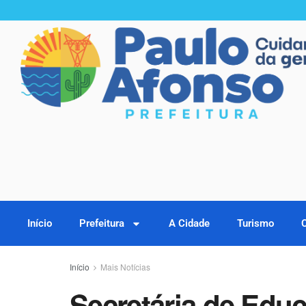
Início
Prefeitura
A Cidade
Turismo
Início
Mais Notícias
Secretária de Educa