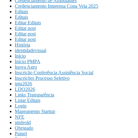
Credenciamento de Ambulantes
Credenciamento Imprensa Copa Vela 2025
Editais
Editais
Editar Editais
Editar post
Editar post
Editar post
História
identidadevisual
Início
Início PMPA
Inova Agro
Inscrição Conferência Assistência Social
Inscrições Processo Seletivo
iptu2026
LDO2026
Links Transparência
Listar Editais
Login
Mapeamento Startup
NFE
ntnfeold
Obrigado
Painel