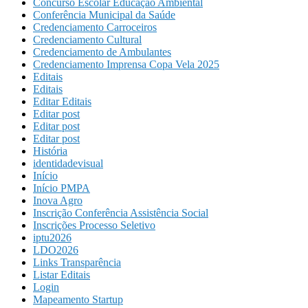
Concurso Escolar Educação Ambiental
Conferência Municipal da Saúde
Credenciamento Carroceiros
Credenciamento Cultural
Credenciamento de Ambulantes
Credenciamento Imprensa Copa Vela 2025
Editais
Editais
Editar Editais
Editar post
Editar post
Editar post
História
identidadevisual
Início
Início PMPA
Inova Agro
Inscrição Conferência Assistência Social
Inscrições Processo Seletivo
iptu2026
LDO2026
Links Transparência
Listar Editais
Login
Mapeamento Startup