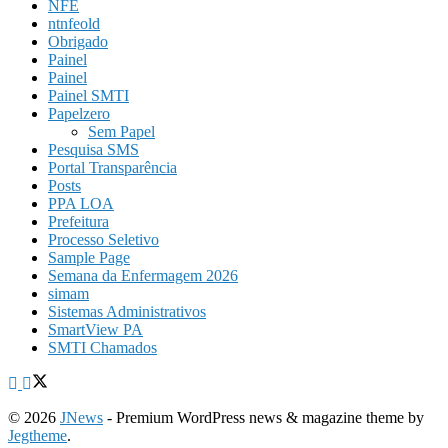
NFE
ntnfeold
Obrigado
Painel
Painel
Painel SMTI
Papelzero
Sem Papel
Pesquisa SMS
Portal Transparência
Posts
PPA LOA
Prefeitura
Processo Seletivo
Sample Page
Semana da Enfermagem 2026
simam
Sistemas Administrativos
SmartView PA
SMTI Chamados
© 2026
JNews
- Premium WordPress news & magazine theme by
Jegtheme
.