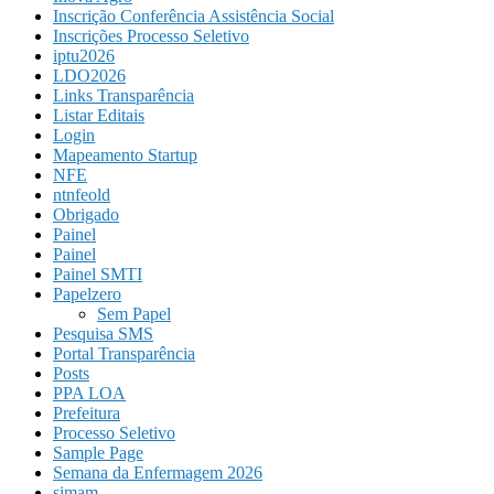
Inscrição Conferência Assistência Social
Inscrições Processo Seletivo
iptu2026
LDO2026
Links Transparência
Listar Editais
Login
Mapeamento Startup
NFE
ntnfeold
Obrigado
Painel
Painel
Painel SMTI
Papelzero
Sem Papel
Pesquisa SMS
Portal Transparência
Posts
PPA LOA
Prefeitura
Processo Seletivo
Sample Page
Semana da Enfermagem 2026
simam