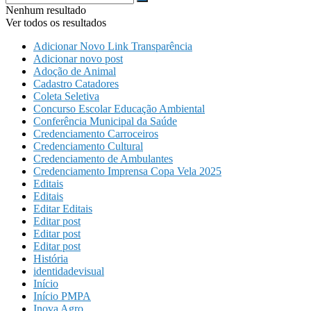
Nenhum resultado
Ver todos os resultados
Adicionar Novo Link Transparência
Adicionar novo post
Adoção de Animal
Cadastro Catadores
Coleta Seletiva
Concurso Escolar Educação Ambiental
Conferência Municipal da Saúde
Credenciamento Carroceiros
Credenciamento Cultural
Credenciamento de Ambulantes
Credenciamento Imprensa Copa Vela 2025
Editais
Editais
Editar Editais
Editar post
Editar post
Editar post
História
identidadevisual
Início
Início PMPA
Inova Agro