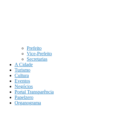
Prefeito
Vice-Prefeito
Secretarias
A Cidade
Turismo
Cultura
Eventos
Negócios
Portal Transparência
Papelzero
Organograma