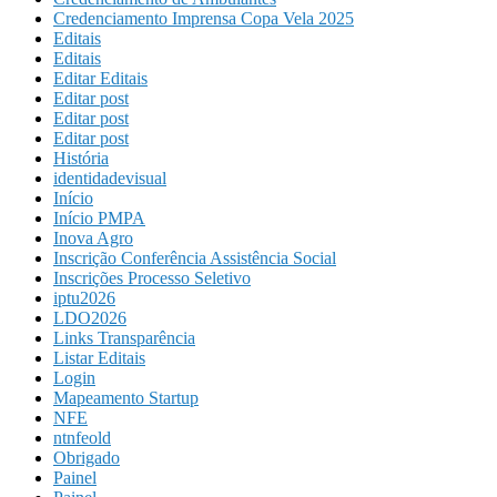
Credenciamento Imprensa Copa Vela 2025
Editais
Editais
Editar Editais
Editar post
Editar post
Editar post
História
identidadevisual
Início
Início PMPA
Inova Agro
Inscrição Conferência Assistência Social
Inscrições Processo Seletivo
iptu2026
LDO2026
Links Transparência
Listar Editais
Login
Mapeamento Startup
NFE
ntnfeold
Obrigado
Painel