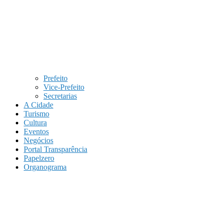
Prefeito
Vice-Prefeito
Secretarias
A Cidade
Turismo
Cultura
Eventos
Negócios
Portal Transparência
Papelzero
Organograma