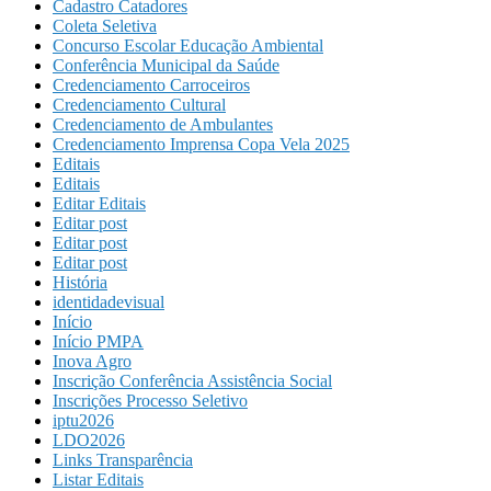
Cadastro Catadores
Coleta Seletiva
Concurso Escolar Educação Ambiental
Conferência Municipal da Saúde
Credenciamento Carroceiros
Credenciamento Cultural
Credenciamento de Ambulantes
Credenciamento Imprensa Copa Vela 2025
Editais
Editais
Editar Editais
Editar post
Editar post
Editar post
História
identidadevisual
Início
Início PMPA
Inova Agro
Inscrição Conferência Assistência Social
Inscrições Processo Seletivo
iptu2026
LDO2026
Links Transparência
Listar Editais