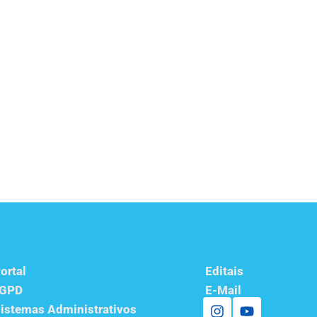
ortal
Editais
LGPD
E-Mail
istemas Administrativos