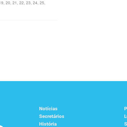
19, 20, 21, 22, 23, 24, 25,
Notícias
P
Secretários
História
S