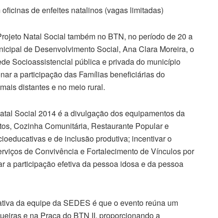
oficinas de enfeites natalinos (vagas limitadas)
Projeto Natal Social também no BTN, no período de 20 a
icipal de Desenvolvimento Social, Ana Clara Moreira, o
ede Socioassistencial pública e privada do município
r a participação das Famílias beneficiárias do
ais distantes e no meio rural.
Natal Social 2014 é a divulgação dos equipamentos da
os, Cozinha Comunitária, Restaurante Popular e
ioeducativas e de inclusão produtiva; incentivar o
erviços de Convivência e Fortalecimento de Vínculos por
ar a participação efetiva da pessoa idosa e da pessoa
ativa da equipe da SEDES é que o evento reúna um
iras e na Praça do BTN II, proporcionando a