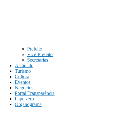
Prefeito
Vice-Prefeito
Secretarias
A Cidade
Turismo
Cultura
Eventos
Negócios
Portal Transparência
Papelzero
Organograma