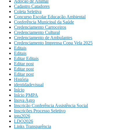
Adoção de Animal
Cadastro Catadores
Coleta Seletiva
Concurso Escolar Educação Ambiental
Conferência Municipal da Saúde
Credenciamento Carroceiros
Credenciamento Cultural
Credenciamento de Ambulantes
Credenciamento Imprensa Copa Vela 2025
Editais
Editais
Editar Editais
Editar post
Editar post
Editar post
História
identidadevisual
Início
Início PMPA
Inova Agro
Inscrição Conferência Assistência Social
Inscrições Processo Seletivo
iptu2026
LDO2026
Links Transparência