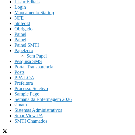
Listar Editais
Login
Mapeamento Startup
NFE
ntnfeold
Obrigado
Painel
Painel
Painel SMTI
Papelzero
Sem Papel
Pesquisa SMS
Portal Transparência
Posts
PPA LOA
Prefeitura
Processo Seletivo
Sample Page
Semana da Enfermagem 2026
simam
Sistemas Administrativos
SmartView PA
SMTI Chamados