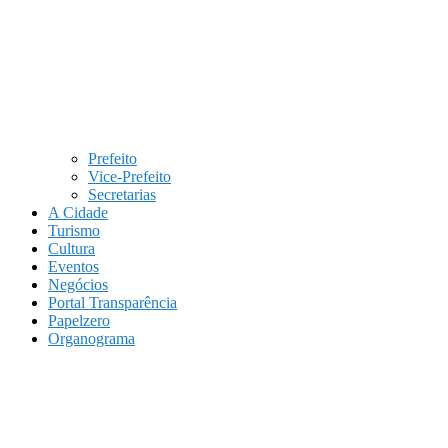
Prefeito
Vice-Prefeito
Secretarias
A Cidade
Turismo
Cultura
Eventos
Negócios
Portal Transparência
Papelzero
Organograma