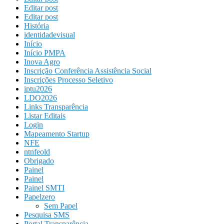
Editar post
Editar post
História
identidadevisual
Início
Início PMPA
Inova Agro
Inscrição Conferência Assistência Social
Inscrições Processo Seletivo
iptu2026
LDO2026
Links Transparência
Listar Editais
Login
Mapeamento Startup
NFE
ntnfeold
Obrigado
Painel
Painel
Painel SMTI
Papelzero
Sem Papel
Pesquisa SMS
Portal Transparência