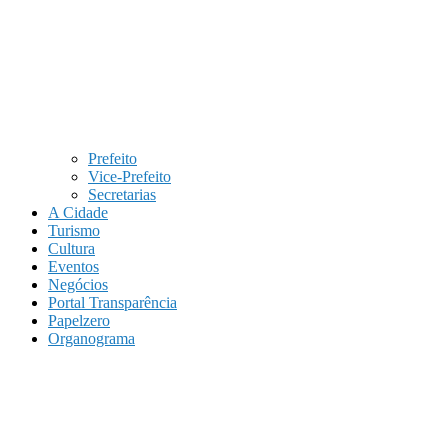
Prefeito
Vice-Prefeito
Secretarias
A Cidade
Turismo
Cultura
Eventos
Negócios
Portal Transparência
Papelzero
Organograma