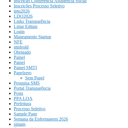
Inscrição Conferência Assistência Social
Inscrições Processo Seletivo
iptu2026
LDO2026
Links Transparência
Listar Editais
Login
Mapeamento Startup
NFE
ntnfeold
Obrigado
Painel
Painel
Painel SMTI
Papelzero
Sem Papel
Pesquisa SMS
Portal Transparência
Posts
PPA LOA
Prefeitura
Processo Seletivo
Sample Page
Semana da Enfermagem 2026
simam