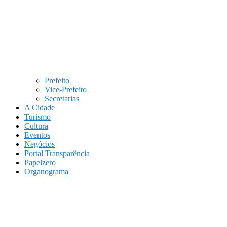
Prefeito
Vice-Prefeito
Secretarias
A Cidade
Turismo
Cultura
Eventos
Negócios
Portal Transparência
Papelzero
Organograma