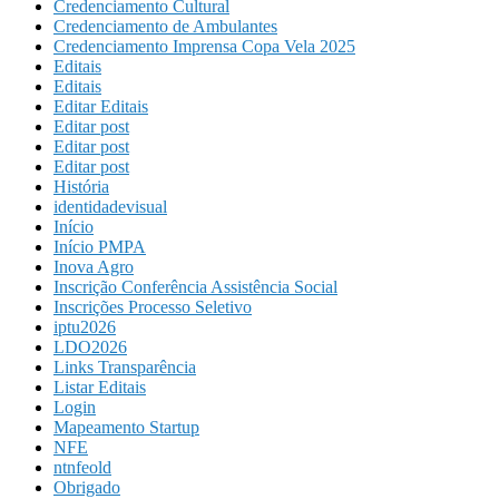
Credenciamento Cultural
Credenciamento de Ambulantes
Credenciamento Imprensa Copa Vela 2025
Editais
Editais
Editar Editais
Editar post
Editar post
Editar post
História
identidadevisual
Início
Início PMPA
Inova Agro
Inscrição Conferência Assistência Social
Inscrições Processo Seletivo
iptu2026
LDO2026
Links Transparência
Listar Editais
Login
Mapeamento Startup
NFE
ntnfeold
Obrigado