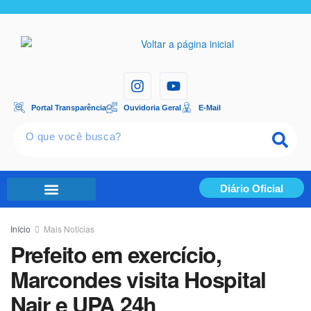
Portal Transparência
Ouvidoria Geral
E-Mail
Diário Oficial
Portal Transparência
Início
Mais Notícias
Prefeito em exercício,
Marcondes visita Hospital
Nair e UPA 24h