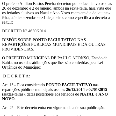
O prefeito Anilton Bastos Pereira decretou ponto facultativo os dias
26 de dezembro e 2 de janeiro, ambos na sexta-feira, haja vista que
os feriados alusivos ao Natal e Ano Novo caem em dia de quinta-
feira, 25 de dezembro e 31 de janeiro, como especifica o decreto a
seguir:
DECRETO Nº 4630/2014
DISPÕE SOBRE PONTO FACULTATIVO NAS
REPARTIÇÕES PÚBLICAS MUNICIPAIS E DÁ OUTRAS
PROVIDÊNCIAS.
O PREFEITO MUNICIPAL DE PAULO AFONSO, Estado da
Bahia, no uso das atribuições que lhes são conferidas pela Lei
Orgânica do Município;
D E C R E T A:
Art. 1º – Fica considerado
PONTO FACULTATIVO
nas
repartições públicas municipais os dias
26/12/2014
e
02/01/2015
(sextas-feiras)
,
datas posteriores aos feriados de
NATAL
e
ANO
NOVO.
Art. 2º – Este decreto entra em vigor na data de sua publicação.