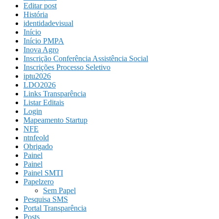
Editar post
História
identidadevisual
Início
Início PMPA
Inova Agro
Inscrição Conferência Assistência Social
Inscrições Processo Seletivo
iptu2026
LDO2026
Links Transparência
Listar Editais
Login
Mapeamento Startup
NFE
ntnfeold
Obrigado
Painel
Painel
Painel SMTI
Papelzero
Sem Papel
Pesquisa SMS
Portal Transparência
Posts