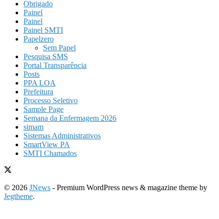
Obrigado
Painel
Painel
Painel SMTI
Papelzero
Sem Papel
Pesquisa SMS
Portal Transparência
Posts
PPA LOA
Prefeitura
Processo Seletivo
Sample Page
Semana da Enfermagem 2026
simam
Sistemas Administrativos
SmartView PA
SMTI Chamados
© 2026
JNews
- Premium WordPress news & magazine theme by
Jegtheme
.