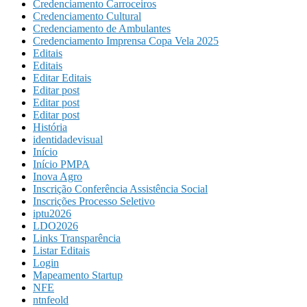
Credenciamento Carroceiros
Credenciamento Cultural
Credenciamento de Ambulantes
Credenciamento Imprensa Copa Vela 2025
Editais
Editais
Editar Editais
Editar post
Editar post
Editar post
História
identidadevisual
Início
Início PMPA
Inova Agro
Inscrição Conferência Assistência Social
Inscrições Processo Seletivo
iptu2026
LDO2026
Links Transparência
Listar Editais
Login
Mapeamento Startup
NFE
ntnfeold