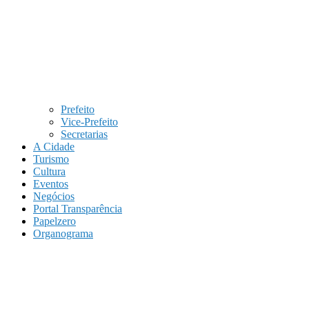
Prefeito
Vice-Prefeito
Secretarias
A Cidade
Turismo
Cultura
Eventos
Negócios
Portal Transparência
Papelzero
Organograma