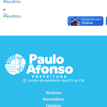
Horário de expediente: das 07h as 13h
Notícias
Secretários
História