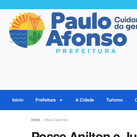
Início
Prefeitura
A Cidade
Turismo
Início
Mais Galerias
Posse Anilton e J