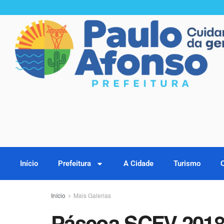
Início
Prefeitura
A Cidade
Turismo
Início
Mais Galerias
Páscoa SCFV 201