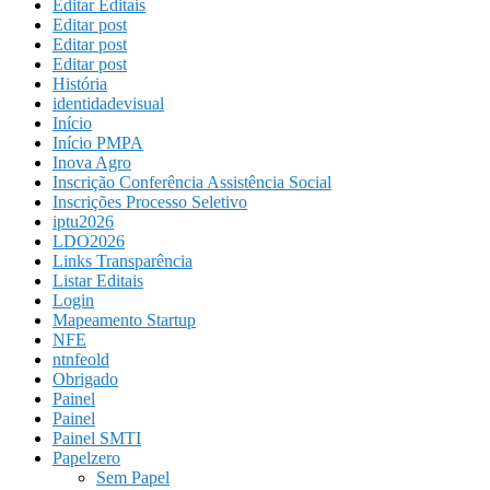
Editar Editais
Editar post
Editar post
Editar post
História
identidadevisual
Início
Início PMPA
Inova Agro
Inscrição Conferência Assistência Social
Inscrições Processo Seletivo
iptu2026
LDO2026
Links Transparência
Listar Editais
Login
Mapeamento Startup
NFE
ntnfeold
Obrigado
Painel
Painel
Painel SMTI
Papelzero
Sem Papel