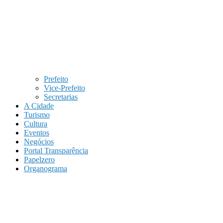
Prefeito
Vice-Prefeito
Secretarias
A Cidade
Turismo
Cultura
Eventos
Negócios
Portal Transparência
Papelzero
Organograma