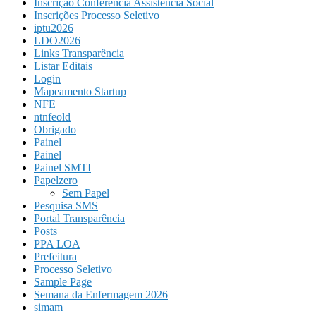
Inscrição Conferência Assistência Social
Inscrições Processo Seletivo
iptu2026
LDO2026
Links Transparência
Listar Editais
Login
Mapeamento Startup
NFE
ntnfeold
Obrigado
Painel
Painel
Painel SMTI
Papelzero
Sem Papel
Pesquisa SMS
Portal Transparência
Posts
PPA LOA
Prefeitura
Processo Seletivo
Sample Page
Semana da Enfermagem 2026
simam