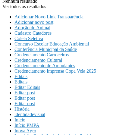
Nenhum resultado
Ver todos os resultados
Adicionar Novo Link Transparência
Adicionar novo post
Adoção de Animal
Cadastro Catadores
Coleta Seletiva
Concurso Escolar Educação Ambiental
Conferência Municipal da Saúde
Credenciamento Carroceiros
Credenciamento Cultural
Credenciamento de Ambulantes
Credenciamento Imprensa Copa Vela 2025
Editais
Editais
Editar Editais
Editar post
Editar post
Editar post
História
identidadevisual
Início
Início PMPA
Inova Agro