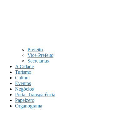
Prefeito
Vice-Prefeito
Secretarias
A Cidade
Turismo
Cultura
Eventos
Negócios
Portal Transparência
Papelzero
Organograma