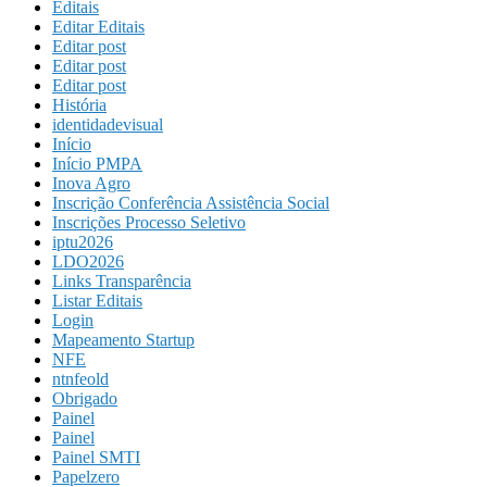
Editais
Editar Editais
Editar post
Editar post
Editar post
História
identidadevisual
Início
Início PMPA
Inova Agro
Inscrição Conferência Assistência Social
Inscrições Processo Seletivo
iptu2026
LDO2026
Links Transparência
Listar Editais
Login
Mapeamento Startup
NFE
ntnfeold
Obrigado
Painel
Painel
Painel SMTI
Papelzero