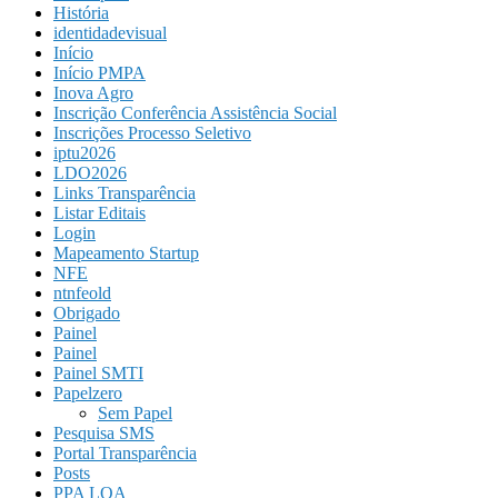
História
identidadevisual
Início
Início PMPA
Inova Agro
Inscrição Conferência Assistência Social
Inscrições Processo Seletivo
iptu2026
LDO2026
Links Transparência
Listar Editais
Login
Mapeamento Startup
NFE
ntnfeold
Obrigado
Painel
Painel
Painel SMTI
Papelzero
Sem Papel
Pesquisa SMS
Portal Transparência
Posts
PPA LOA