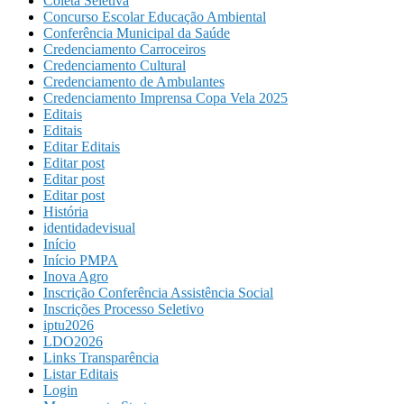
Coleta Seletiva
Concurso Escolar Educação Ambiental
Conferência Municipal da Saúde
Credenciamento Carroceiros
Credenciamento Cultural
Credenciamento de Ambulantes
Credenciamento Imprensa Copa Vela 2025
Editais
Editais
Editar Editais
Editar post
Editar post
Editar post
História
identidadevisual
Início
Início PMPA
Inova Agro
Inscrição Conferência Assistência Social
Inscrições Processo Seletivo
iptu2026
LDO2026
Links Transparência
Listar Editais
Login