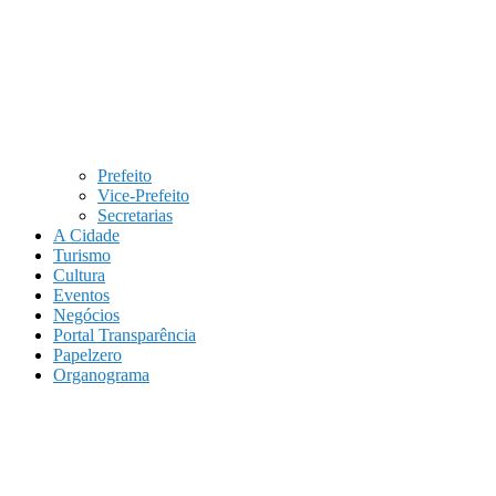
Prefeito
Vice-Prefeito
Secretarias
A Cidade
Turismo
Cultura
Eventos
Negócios
Portal Transparência
Papelzero
Organograma