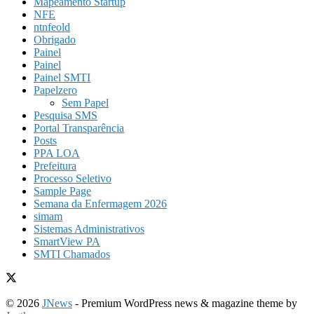
Mapeamento Startup
NFE
ntnfeold
Obrigado
Painel
Painel
Painel SMTI
Papelzero
Sem Papel
Pesquisa SMS
Portal Transparência
Posts
PPA LOA
Prefeitura
Processo Seletivo
Sample Page
Semana da Enfermagem 2026
simam
Sistemas Administrativos
SmartView PA
SMTI Chamados
© 2026
JNews
- Premium WordPress news & magazine theme by