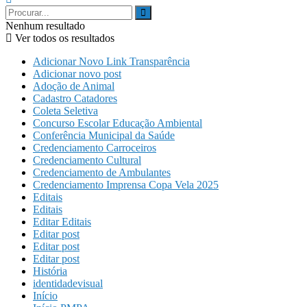
Nenhum resultado
Ver todos os resultados
Adicionar Novo Link Transparência
Adicionar novo post
Adoção de Animal
Cadastro Catadores
Coleta Seletiva
Concurso Escolar Educação Ambiental
Conferência Municipal da Saúde
Credenciamento Carroceiros
Credenciamento Cultural
Credenciamento de Ambulantes
Credenciamento Imprensa Copa Vela 2025
Editais
Editais
Editar Editais
Editar post
Editar post
Editar post
História
identidadevisual
Início