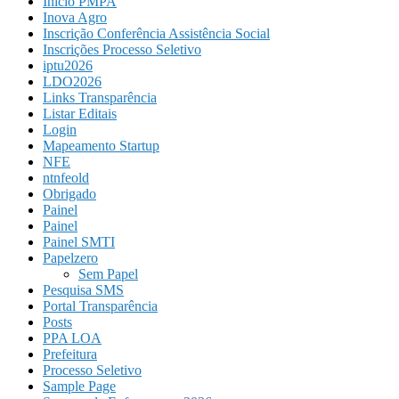
Início PMPA
Inova Agro
Inscrição Conferência Assistência Social
Inscrições Processo Seletivo
iptu2026
LDO2026
Links Transparência
Listar Editais
Login
Mapeamento Startup
NFE
ntnfeold
Obrigado
Painel
Painel
Painel SMTI
Papelzero
Sem Papel
Pesquisa SMS
Portal Transparência
Posts
PPA LOA
Prefeitura
Processo Seletivo
Sample Page