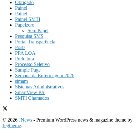
Obrigado
Painel
Painel
Painel SMTI
Papelzero
Sem Papel
Pesquisa SMS
Portal Transparência
Posts
PPA LOA
Prefeitura
Processo Seletivo
Sample Page
Semana da Enfermagem 2026
simam
Sistemas Administrativos
SmartView PA
SMTI Chamados
© 2026
JNews
- Premium WordPress news & magazine theme by
Jegtheme
.