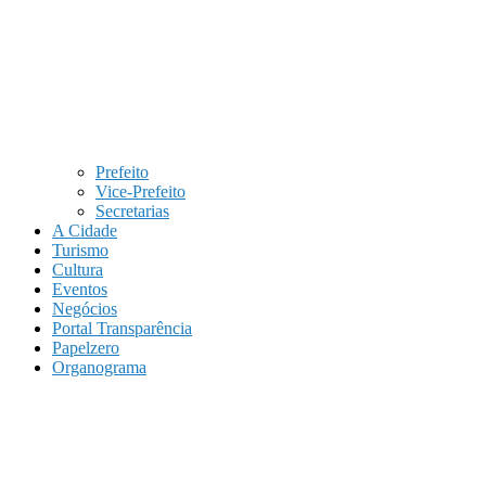
Prefeito
Vice-Prefeito
Secretarias
A Cidade
Turismo
Cultura
Eventos
Negócios
Portal Transparência
Papelzero
Organograma