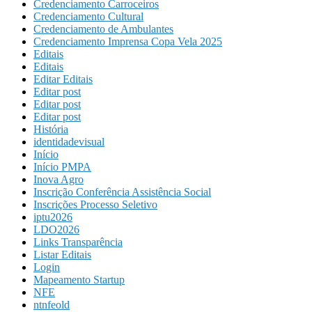
Credenciamento Carroceiros
Credenciamento Cultural
Credenciamento de Ambulantes
Credenciamento Imprensa Copa Vela 2025
Editais
Editais
Editar Editais
Editar post
Editar post
Editar post
História
identidadevisual
Início
Início PMPA
Inova Agro
Inscrição Conferência Assistência Social
Inscrições Processo Seletivo
iptu2026
LDO2026
Links Transparência
Listar Editais
Login
Mapeamento Startup
NFE
ntnfeold