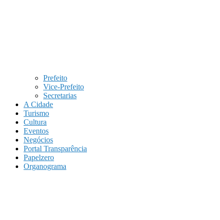
Prefeito
Vice-Prefeito
Secretarias
A Cidade
Turismo
Cultura
Eventos
Negócios
Portal Transparência
Papelzero
Organograma