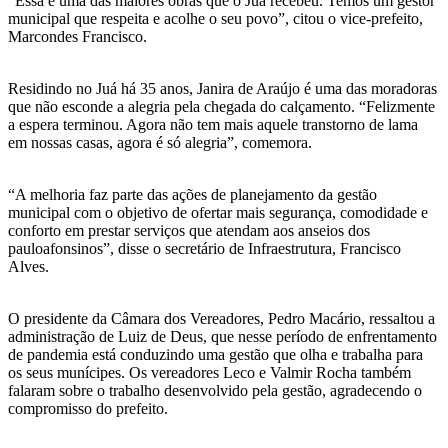
“Essa é uma das maiores obras que o Juá recebeu. Temos um gestor
municipal que respeita e acolhe o seu povo”, citou o vice-prefeito,
Marcondes Francisco.
Residindo no Juá há 35 anos, Janira de Araújo é uma das moradoras
que não esconde a alegria pela chegada do calçamento. “Felizmente
a espera terminou. Agora não tem mais aquele transtorno de lama
em nossas casas, agora é só alegria”, comemora.
“A melhoria faz parte das ações de planejamento da gestão
municipal com o objetivo de ofertar mais segurança, comodidade e
conforto em prestar serviços que atendam aos anseios dos
pauloafonsinos”, disse o secretário de Infraestrutura, Francisco
Alves.
O presidente da Câmara dos Vereadores, Pedro Macário, ressaltou a
administração de Luiz de Deus, que nesse período de enfrentamento
de pandemia está conduzindo uma gestão que olha e trabalha para
os seus munícipes. Os vereadores Leco e Valmir Rocha também
falaram sobre o trabalho desenvolvido pela gestão, agradecendo o
compromisso do prefeito.