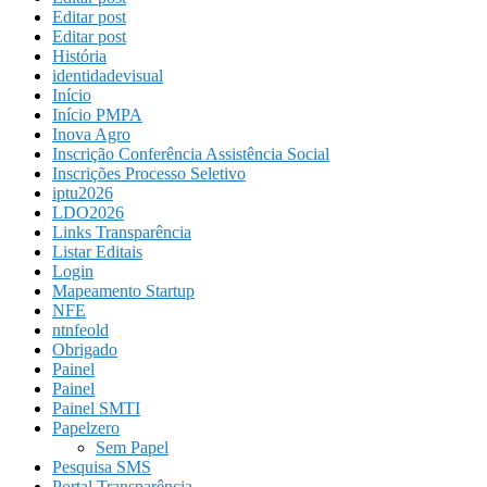
Editar post
Editar post
História
identidadevisual
Início
Início PMPA
Inova Agro
Inscrição Conferência Assistência Social
Inscrições Processo Seletivo
iptu2026
LDO2026
Links Transparência
Listar Editais
Login
Mapeamento Startup
NFE
ntnfeold
Obrigado
Painel
Painel
Painel SMTI
Papelzero
Sem Papel
Pesquisa SMS
Portal Transparência