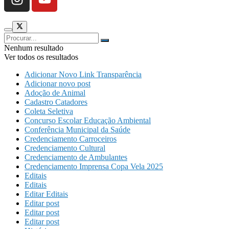
Nenhum resultado
Ver todos os resultados
Adicionar Novo Link Transparência
Adicionar novo post
Adoção de Animal
Cadastro Catadores
Coleta Seletiva
Concurso Escolar Educação Ambiental
Conferência Municipal da Saúde
Credenciamento Carroceiros
Credenciamento Cultural
Credenciamento de Ambulantes
Credenciamento Imprensa Copa Vela 2025
Editais
Editais
Editar Editais
Editar post
Editar post
Editar post