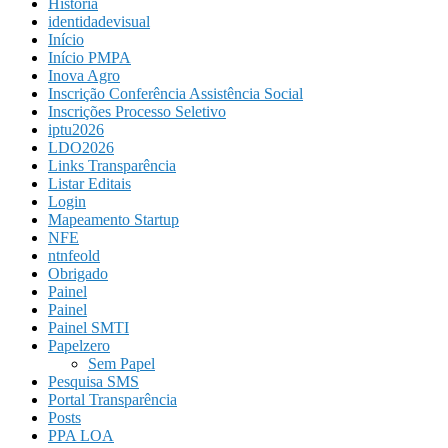
História
identidadevisual
Início
Início PMPA
Inova Agro
Inscrição Conferência Assistência Social
Inscrições Processo Seletivo
iptu2026
LDO2026
Links Transparência
Listar Editais
Login
Mapeamento Startup
NFE
ntnfeold
Obrigado
Painel
Painel
Painel SMTI
Papelzero
Sem Papel
Pesquisa SMS
Portal Transparência
Posts
PPA LOA