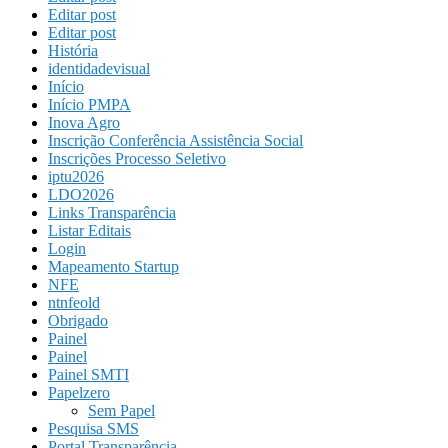
Editar post
Editar post
História
identidadevisual
Início
Início PMPA
Inova Agro
Inscrição Conferência Assistência Social
Inscrições Processo Seletivo
iptu2026
LDO2026
Links Transparência
Listar Editais
Login
Mapeamento Startup
NFE
ntnfeold
Obrigado
Painel
Painel
Painel SMTI
Papelzero
Sem Papel
Pesquisa SMS
Portal Transparência