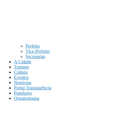
Prefeito
Vice-Prefeito
Secretarias
A Cidade
Turismo
Cultura
Eventos
Negócios
Portal Transparência
Papelzero
Organograma