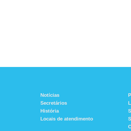
Notícias
P
Secretários
História
S
Locais de atendimento
S
C