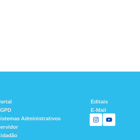
ortal
Editais
LGPD
E-Mail
istemas Administrativos
ervidor
idadão