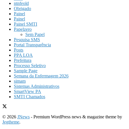
ntnfeold
Obrigado
Painel
Painel
Painel SMTI
Papelzero
Sem Papel
Pesquisa SMS
Portal Transparência
Posts
PPA LOA
Prefeitura
Processo Seletivo
Sample Page
Semana da Enfermagem 2026
simam
Sistemas Administrativos
SmartView PA
SMTI Chamados
© 2026
JNews
- Premium WordPress news & magazine theme by
Jegtheme
.