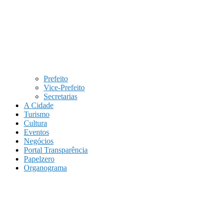
Prefeito
Vice-Prefeito
Secretarias
A Cidade
Turismo
Cultura
Eventos
Negócios
Portal Transparência
Papelzero
Organograma