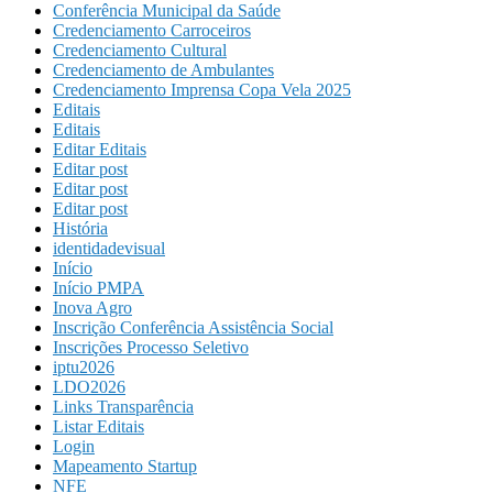
Conferência Municipal da Saúde
Credenciamento Carroceiros
Credenciamento Cultural
Credenciamento de Ambulantes
Credenciamento Imprensa Copa Vela 2025
Editais
Editais
Editar Editais
Editar post
Editar post
Editar post
História
identidadevisual
Início
Início PMPA
Inova Agro
Inscrição Conferência Assistência Social
Inscrições Processo Seletivo
iptu2026
LDO2026
Links Transparência
Listar Editais
Login
Mapeamento Startup
NFE