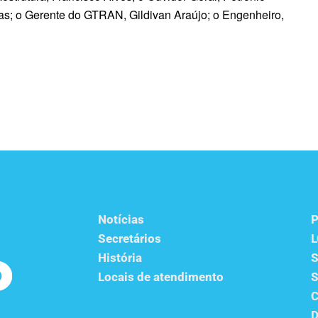
tas; o Gerente do GTRAN, Gildivan Araújo; o Engenheiro,
Notícias
P
Secretários
História
S
Locais de atendimento
S
C
D