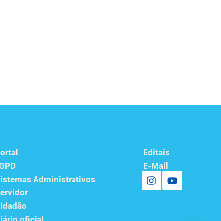
ortal
Editais
LGPD
E-Mail
istemas Administrativos
ervidor
idadão
iário oficial