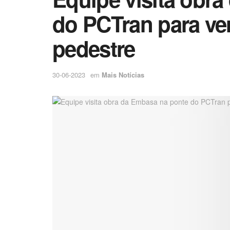
do PCTran para ver
pedestre
30-06-2023
em
Mais Notícias