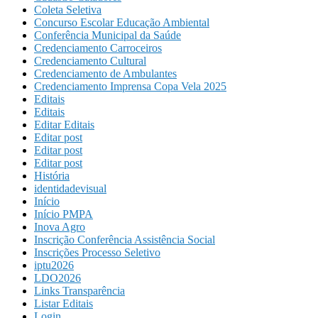
Coleta Seletiva
Concurso Escolar Educação Ambiental
Conferência Municipal da Saúde
Credenciamento Carroceiros
Credenciamento Cultural
Credenciamento de Ambulantes
Credenciamento Imprensa Copa Vela 2025
Editais
Editais
Editar Editais
Editar post
Editar post
Editar post
História
identidadevisual
Início
Início PMPA
Inova Agro
Inscrição Conferência Assistência Social
Inscrições Processo Seletivo
iptu2026
LDO2026
Links Transparência
Listar Editais
Login