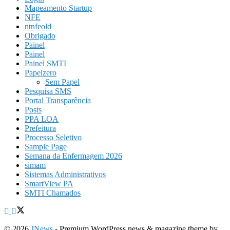
Mapeamento Startup
NFE
ntnfeold
Obrigado
Painel
Painel
Painel SMTI
Papelzero
Sem Papel
Pesquisa SMS
Portal Transparência
Posts
PPA LOA
Prefeitura
Processo Seletivo
Sample Page
Semana da Enfermagem 2026
simam
Sistemas Administrativos
SmartView PA
SMTI Chamados
© 2026
JNews
- Premium WordPress news & magazine theme by